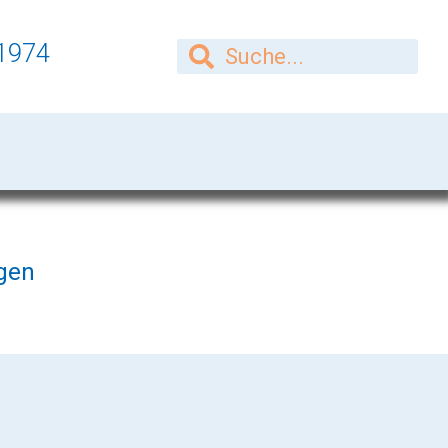
1974
gen